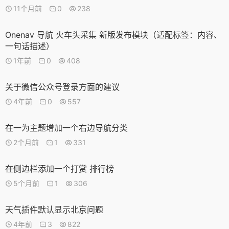
11个月前
0
238
Onenav 导航 火车头采集 新版发布模块（适配标签：内容、
一句话描述）
1年前
0
408
关于微信公众号登录方面的建议
4年前
0
557
在一为主题增加一个右边导航分类
2个月前
1
331
在侧边栏添加一个打赏 排行榜
5个月前
1
306
天气插件默认显示北京问题
4年前
3
822