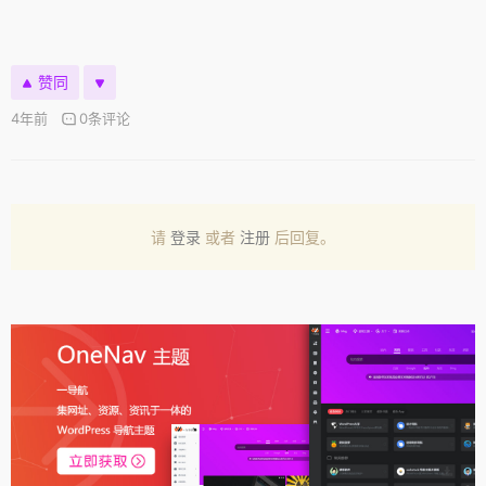
赞同
4年前
0条评论
请
登录
或者
注册
后回复。