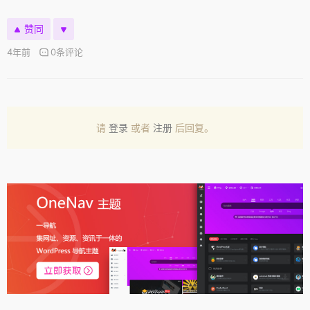
赞同
4年前
0条评论
请
登录
或者
注册
后回复。