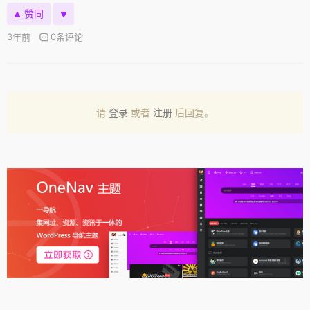
赞同
3年前
0条评论
请
登录
或者
注册
后回复。