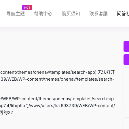
HOT
导航主题
帮助中心
购买须知
联系客服
问答
content/themes/onenav/templates/search-app):无法打开
B/WP-content/themes/onenav/templates/search-
WEB/WP-content/themes/onenav/templates/search-ap
p7.4/lib/php ')/www/users/ha 693739/WEB/WP-content/
P在线的22