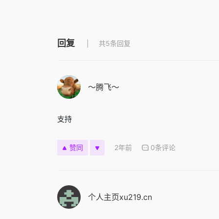
回复
共5条回复
～腾飞～
支持
2年前
0条评论
赞同
个人主页xu219.cn