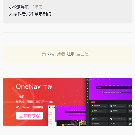
小公猫导航
1年前
人家作者又不是定制的
请
登录
或者
注册
后回复。