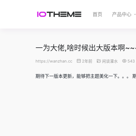
首页
产品中心
一为大佬,啥时候出大版本啊~~
https://wanzhan.cc
2年前
闲谈灌水
543
期待下一版本更新，能够把主题美化一下。。。 期