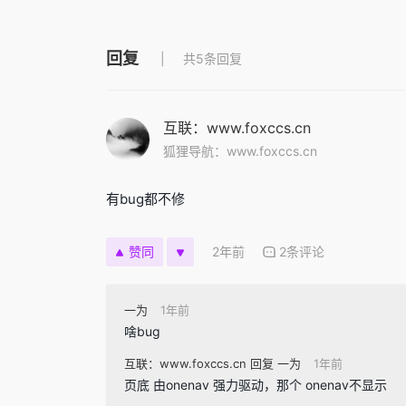
回复
共5条回复
互联：www.foxccs.cn
狐狸导航：www.foxccs.cn
有bug都不修
2年前
2条评论
赞同
一为
1年前
啥bug
互联：www.foxccs.cn 回复 一为
1年前
页底 由onenav 强力驱动，那个 onenav不显示