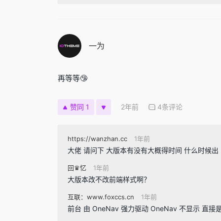
一为
再等等🤥
2年前
4条评论
赞同 1
https://wanzhan.cc
1年前
大佬 请问下 大版本有没有大概得时间 什么时候出
回♛忆
1年前
大版本改不改前端样式啊？
互联：www.foxccs.cn
1年前
前台 由 OneNav 强力驱动 OneNav 不显示 直