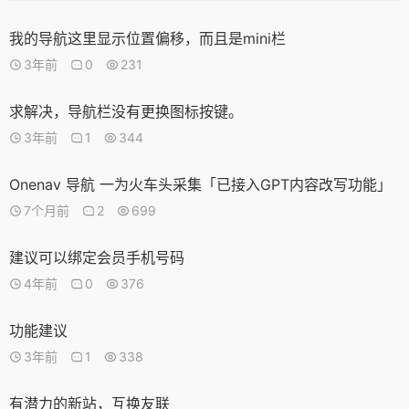
我的导航这里显示位置偏移，而且是mini栏
3年前
0
231
求解决，导航栏没有更换图标按键。
3年前
1
344
Onenav 导航 一为火车头采集「已接入GPT内容改写功能」
7个月前
2
699
建议可以绑定会员手机号码
4年前
0
376
功能建议
3年前
1
338
有潜力的新站，互换友联