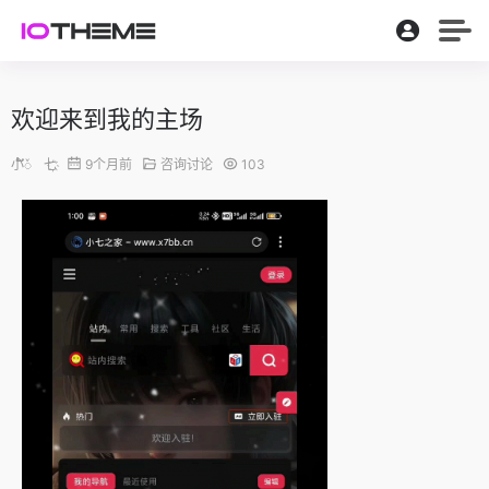
欢迎来到我的主场
小້໌ᮨㅤ七҉
9个月前
咨询讨论
103