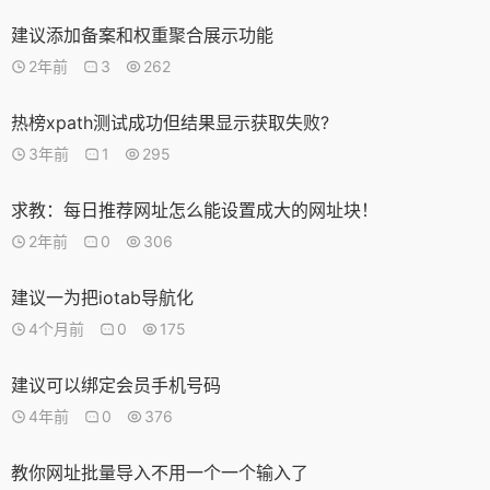
建议添加备案和权重聚合展示功能
2年前
3
262
热榜xpath测试成功但结果显示获取失败?
3年前
1
295
求教：每日推荐网址怎么能设置成大的网址块！
2年前
0
306
建议一为把iotab导航化
4个月前
0
175
建议可以绑定会员手机号码
4年前
0
376
教你网址批量导入不用一个一个输入了