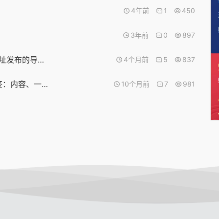
4年前
1
450
3年前
0
897
OpenClaw+ OneNav 主题：打造 AI 自动化网址发布的导航网站
4个月前
5
837
火车头批量导入（新版本发布模块）（适配标签：内容、一句话描述）
10个月前
7
981