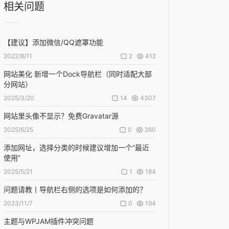
相关问题
【建议】添加微信/QQ遮罩功能
2
412
2022/8/11
网站美化 新增一个Dock导航栏（同时适配大部
分网站）
14
4307
2025/3/20
网站里头像不显示？免费Gravatar源
0
260
2025/6/25
添加网址，选择分类的时候建议增加一个“最近
使用”
1
184
2025/5/21
问题请教丨导航栏右侧的选项是如何添加的？
0
194
2023/11/7
主题与WPJAM插件冲突问题