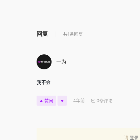
回复
共1条回复
一为
我不会
4年前
0条评论
赞同
请
登录