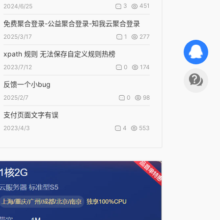
3
451
2024/6/25
免费聚合登录-公益聚合登录-知我云聚合登录
1
277
2025/3/17
xpath 规则 无法保存自定义规则热榜
0
174
2023/7/12
反馈一个小bug
0
98
2025/2/7
支付页面文字有误
4
553
2023/4/3