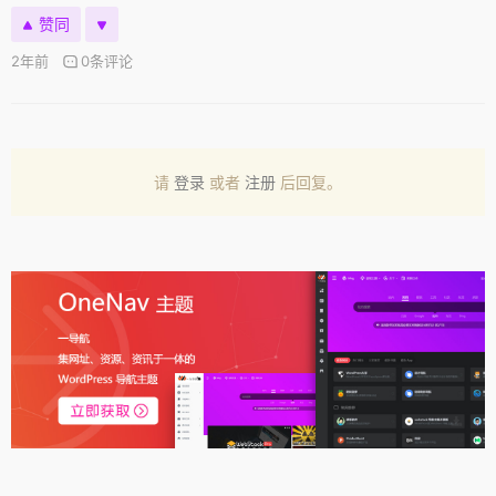
赞同
2年前
0条评论
请
登录
或者
注册
后回复。