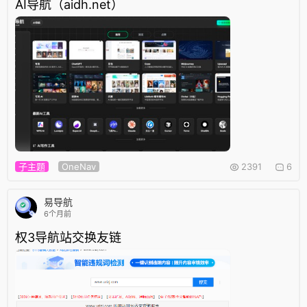
AI导航（aidh.net）
子主题
OneNav
2391
6
易导航
6个月前
权3导航站交换友链