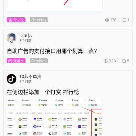
咨询讨论
OneNav
178
1
回♛忆
5个月前
自助广告的支付接口用哪个划算一点？
闲谈灌水
OneNav
923
5
10起不单卖
5个月前
在侧边栏添加一个打赏 排行榜