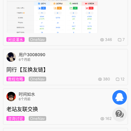
闲谈灌水
OneNav
346
7
用户3008090
6个月前
同行【互换友链】
教程攻略
OneNav
380
12
时间如水
6个月前
老站友联交换
咨询讨论
OneNav
162
2