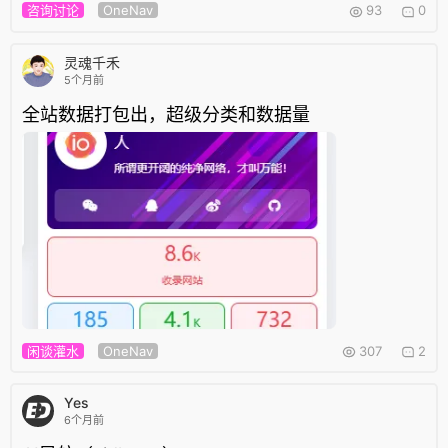
咨询讨论
OneNav
93
0
灵魂千禾
5个月前
全站数据打包出，超级分类和数据量
闲谈灌水
OneNav
307
2
Yes
6个月前