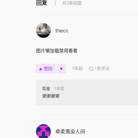
回复
共2条回复
thecc
图片懒加载禁用看看
1年前
1条评论
赞同
奕星
1年前
谢谢谢谢
牵柔荑染人间