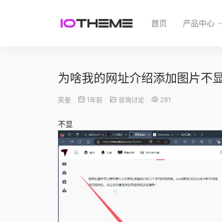
首页
产品中心
为啥我的网址介绍添加图片不
奕星
1年前
咨询讨论
281
不显