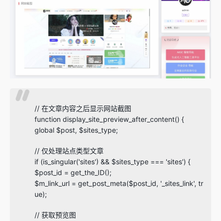
// 在文章内容之后显示网站截图
function display_site_preview_after_content() {
global $post, $sites_type;
// 仅处理站点类型文章
if (is_singular('sites') && $sites_type === 'sites') {
$post_id = get_the_ID();
$m_link_url = get_post_meta($post_id, '_sites_link', tr
ue);
// 获取预览图