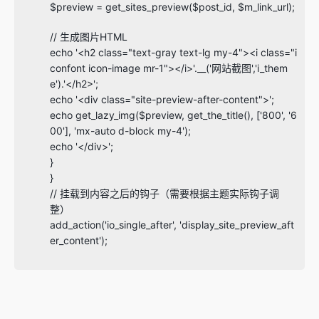
$preview = get_sites_preview($post_id, $m_link_url);
// 生成图片HTML
echo '<h2 class="text-gray text-lg my-4"><i class="i
confont icon-image mr-1"></i>'.__('网站截图','i_them
e').'</h2>';
echo '<div class="site-preview-after-content">';
echo get_lazy_img($preview, get_the_title(), ['800', '6
00'], 'mx-auto d-block my-4');
echo '</div>';
}
}
// 挂载到内容之后的钩子（需要根据主题实际钩子调
整）
add_action('io_single_after', 'display_site_preview_aft
er_content');