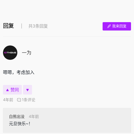
回复
共3条回复
我来回复
一为
嗯嗯，考虑加入
赞同
4年前
1条评论
白熊出没
4年前
元旦快乐~！