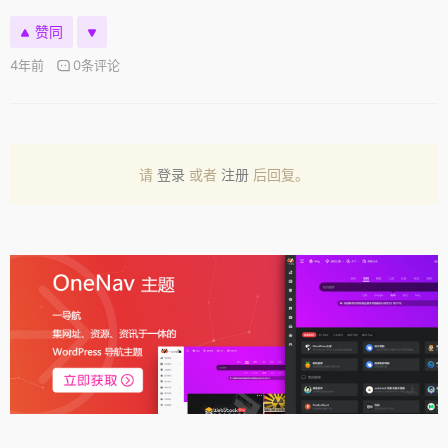
赞同
4年前
0条评论
请
登录
或者
注册
后回复。