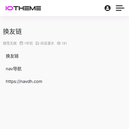
换友链
踏雪无痕
1年前
闲谈灌水
181
换友链
nav导航
https://navdh.com