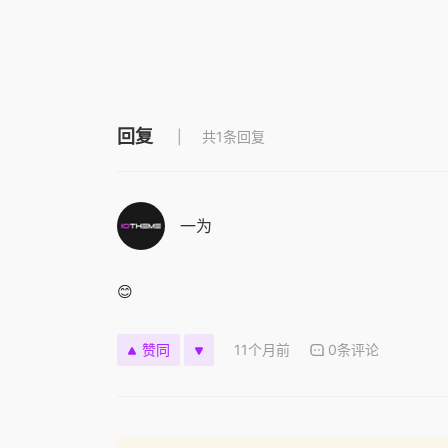
回复
共1条回复
一为
😊
11个月前
0条评论
赞同