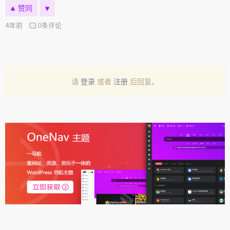
赞同
4年前
0条评论
请
登录
或者
注册
后回复。