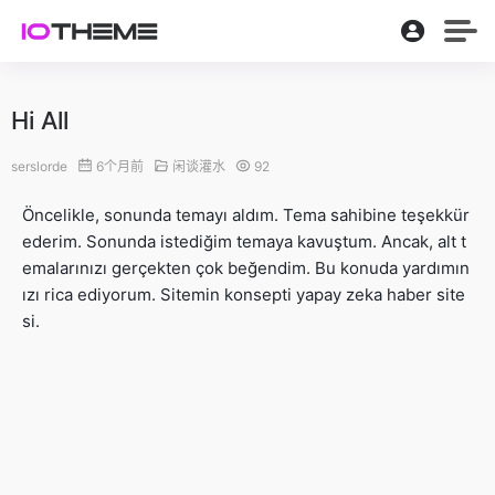
Hi All
serslorde
6个月前
闲谈灌水
92
Öncelikle, sonunda temayı aldım. Tema sahibine teşekkür
ederim. Sonunda istediğim temaya kavuştum. Ancak, alt t
emalarınızı gerçekten çok beğendim. Bu konuda yardımın
ızı rica ediyorum. Sitemin konsepti yapay zeka haber site
si.