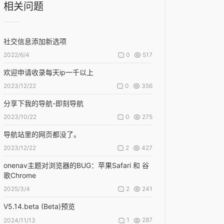
相关问题
社交信息添加新选项
0
517
2022/6/4
欢迎申请收录每天ip一千以上
0
356
2023/12/22
分享下我的导航-即刻导航
0
275
2023/10/22
导航站里的网页都没了。
2
427
2023/12/22
onenav主题对浏览器的BUG：苹果Safari 和 谷
歌Chrome
2
241
2025/3/4
V5.14.beta (Beta)预览
1
287
2024/11/13