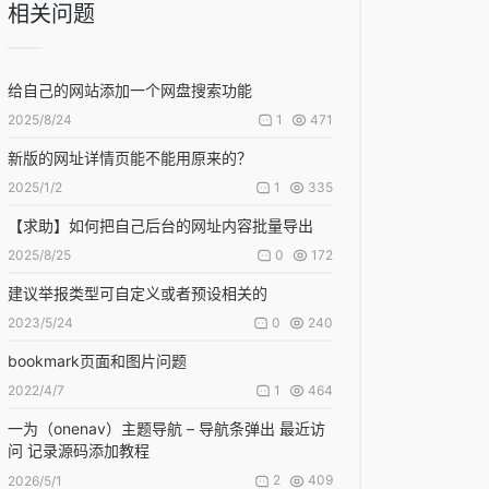
相关问题
给自己的网站添加一个网盘搜索功能
1
471
2025/8/24
新版的网址详情页能不能用原来的？
1
335
2025/1/2
【求助】如何把自己后台的网址内容批量导出
0
172
2025/8/25
建议举报类型可自定义或者预设相关的
0
240
2023/5/24
bookmark页面和图片问题
1
464
2022/4/7
一为（onenav）主题导航 – 导航条弹出 最近访
问 记录源码添加教程
2
409
2026/5/1