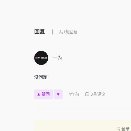
回复
共1条回复
一为
没问题
4年前
0条评论
赞同
请
登录