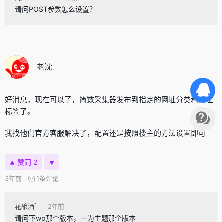
请问POST参数怎么设置？
老沈
好消息，现在可以了，简数采集器发布到指定的网址分类和网址
标签了。
我找他们官方客服解决了，配置还是按照楼主的方法设置即可
赞同 2
3年前
1条评论
花酿酒゛
2年前
请问下wp那个版本，一为主题那个版本