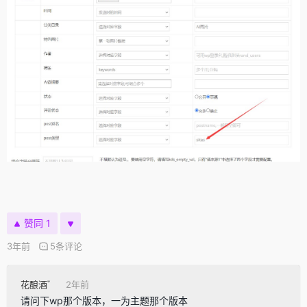
赞同 1
3年前
5条评论
花酿酒゛
2年前
请问下wp那个版本，一为主题那个版本