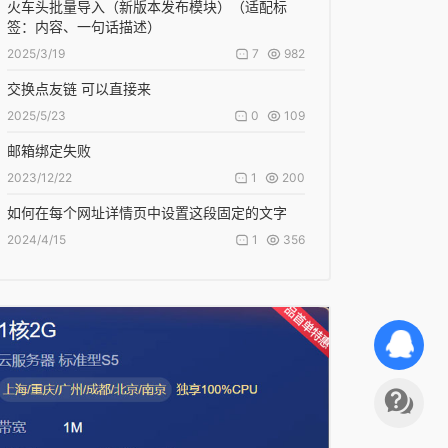
火车头批量导入（新版本发布模块）（适配标
签：内容、一句话描述）
7
982
2025/3/19
交换点友链 可以直接来
0
109
2025/5/23
邮箱绑定失败
1
200
2023/12/22
如何在每个网址详情页中设置这段固定的文字
1
356
2024/4/15