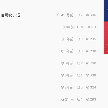
OpenClaw + WordPress_OneNav主题网站 AI 自动化，适配 REST API 插件版本更新报告
4个月前
2
396
1年前
9
781
3年前
0
295
1年前
0
238
3年前
2
760
3年前
1
338
2年前
0
324
2年前
1
283