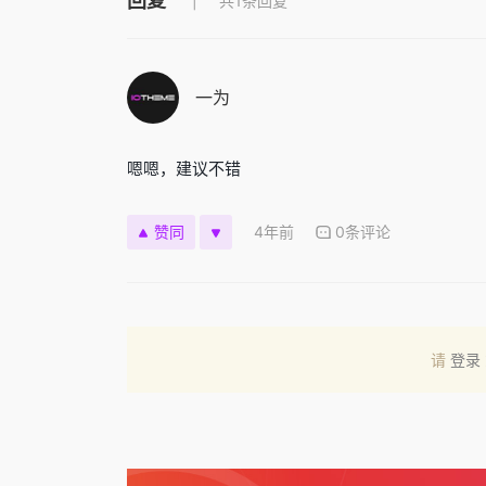
回复
共1条回复
一为
嗯嗯，建议不错
4年前
0条评论
赞同
请
登录