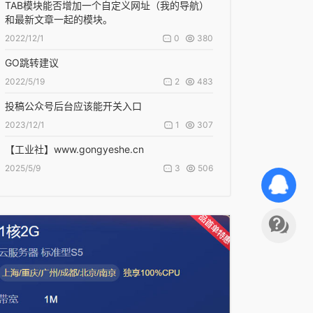
TAB模块能否增加一个自定义网址（我的导航）
和最新文章一起的模块。
0
380
2022/12/1
GO跳转建议
2
483
2022/5/19
投稿公众号后台应该能开关入口
1
307
2023/12/1
【工业社】www.gongyeshe.cn
3
506
2025/5/9