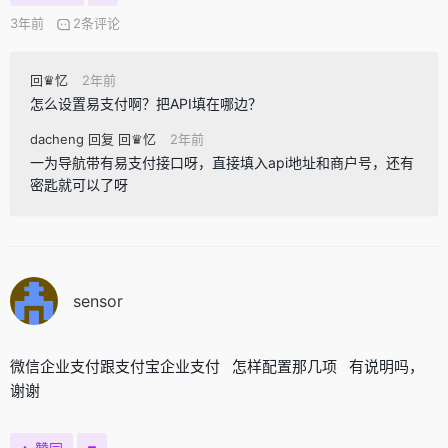
3年前
2条评论
回♛忆
2年前
怎么设置易支付啊？把API填在哪边？
dacheng 回复 回♛忆
2年前
一为导航带有易支付接口呀，直接填入api地址和商户号，还有
密匙就可以了呀
sensor
微信企业支付跟支付宝企业支付 怎样配置那几项 有说明吗，
谢谢