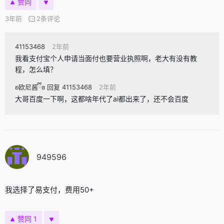
赞同
3年前
2条评论
41153468
2年前
我看支付宝个人申请当面付也要营业执照啊，老大有没有教
程，怎么填？
ʚ欧尼酱ྀིɞ 回复 41153468
2年前
大哥百度一下啊，这都啥年代了ai都出来了，还不会百度
949596
我选择了易支付，费用50+
赞同 1