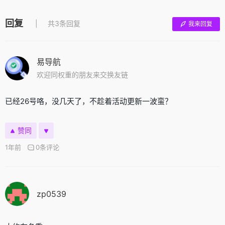
回复
共3条回复
我来回复
易导航
欢迎同权重的朋友来交换友链
已经26号咯，没几天了，不趁着活动更新一波蛮？
赞同
1年前
0条评论
zp0539