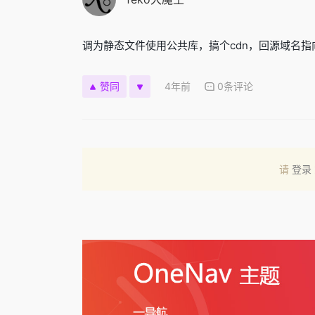
调为静态文件使用公共库，搞个cdn，回源域名指向网
4年前
0条评论
赞同
请
登录