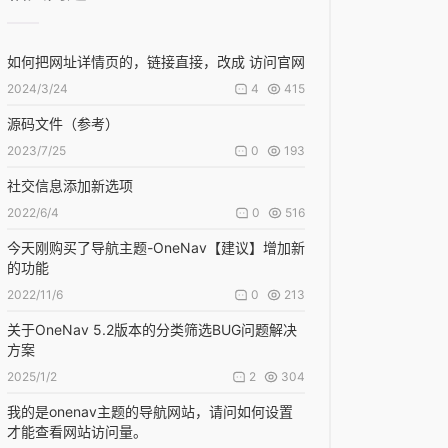
如何把网址详情页的，链接直接，改成 访问官网
4
415
2024/3/24
源码文件（参考）
0
193
2023/7/25
社交信息添加新选项
0
516
2022/6/4
今天刚购买了导航主题-OneNav【建议】增加新
的功能
0
213
2022/11/6
关于OneNav 5.2版本的分类筛选BUG问题解决
方案
2
304
2025/1/2
我的是onenav主题的导航网站，请问如何设置
才能查看网站访问量。