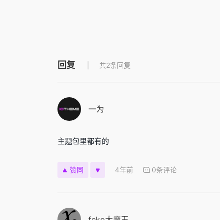
回复
共2条回复
一为
主题包里都有的
4年前
0条评论
赞同
feko大魔王