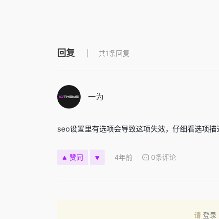
回复
共1条回复
一为
seo设置里有选项会导致这项失效，仔细看选项描
4年前
0条评论
赞同
请
登录