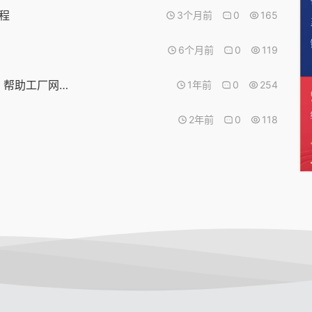
教程
3个月前
0
165
6个月前
0
119
赚钱小任务，可重复做，长期有效！合作项目：帮助工厂网站建设外链
1年前
0
254
2年前
0
118