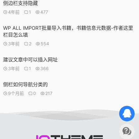
侧边栏支持隐藏
4年前
1
477
WP ALL IMPORT批量导入书籍，书籍信息元数据-作者这里
栏目怎么填
3年前
2
554
建议文章中可以插入网址
3年前
1
366
侧栏如何导航分类的
9个月前
0
217