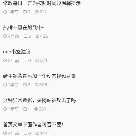
修改每日一言为按照时间段温馨提示
1年前
0
211
热榜一直在加载中···
4年前
3
428
min书签建议
3年前
0
371
给主题背景添加一个动态视频背景
1年前
2
508
这种异常数据，是网站被攻击了吗
1年前
1
281
首页文章下面作者可否不要！
4年前
0
144