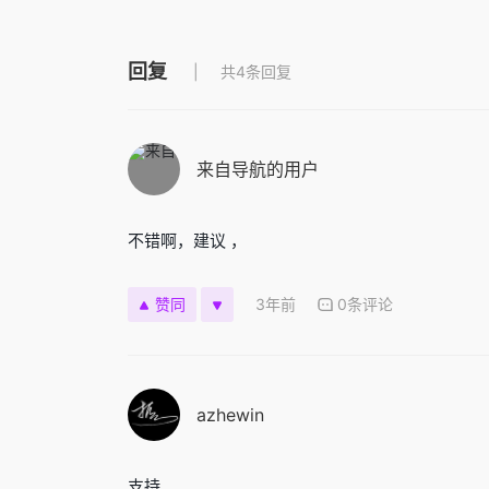
回复
共4条回复
来自导航的用户
不错啊，建议 ，
3年前
0条评论
赞同
azhewin
支持