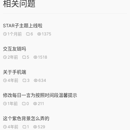
相关问题
STAR子主题上线啦
1个月前
6
1375
交互友链吗
2年前
5
1518
关于手机端
4年前
3
634
修改每日一言为按照时间段温馨提示
1年前
0
211
这个紫色背景怎么弄的
4年前
1
529