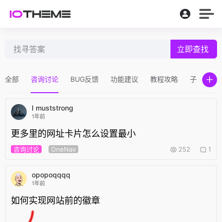
立即查找
全部
咨询讨论
BUG反馈
功能建议
教程攻略
子主题
I muststrong
1年前
更多里的网址卡片怎么设置最小
咨询讨论
OneNav
252
1
opopoqqqq
1年前
如何实现网站前的徽章