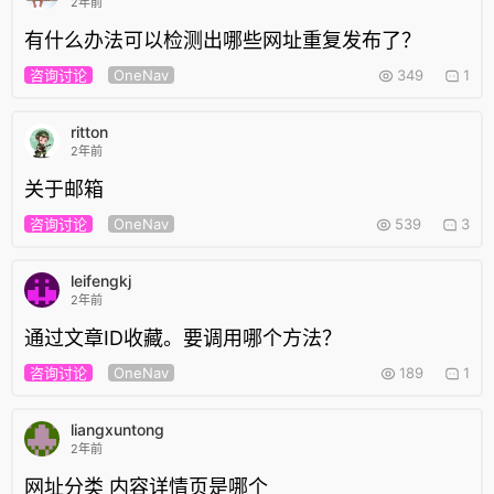
2年前
有什么办法可以检测出哪些网址重复发布了？
咨询讨论
OneNav
349
1
ritton
2年前
关于邮箱
咨询讨论
OneNav
539
3
leifengkj
2年前
通过文章ID收藏。要调用哪个方法？
咨询讨论
OneNav
189
1
liangxuntong
2年前
网址分类 内容详情页是哪个