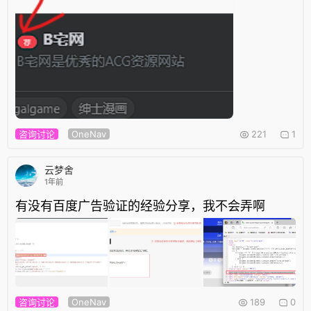
咨询讨论
OneNav
221
1
云梦舍
1年前
有没有百度广告验证的经验分享，我不会弄啊
咨询讨论
OneNav
189
0