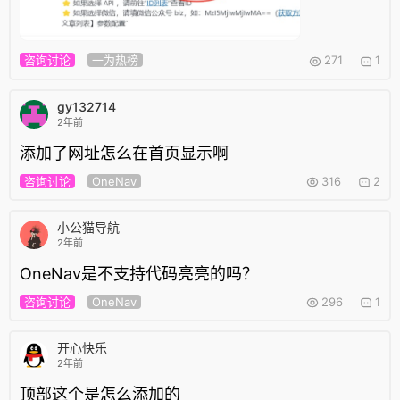
咨询讨论
一为热榜
271
1
gy132714
2年前
添加了网址怎么在首页显示啊
咨询讨论
OneNav
316
2
小公猫导航
2年前
OneNav是不支持代码亮亮的吗？
咨询讨论
OneNav
296
1
开心快乐
2年前
顶部这个是怎么添加的