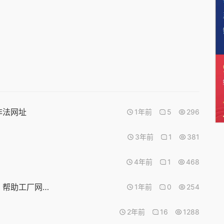
非法网址
1年前
5
296
3年前
1
381
4年前
1
468
赚钱小任务，可重复做，长期有效！合作项目：帮助工厂网站建设外链
1年前
0
254
2年前
16
1288