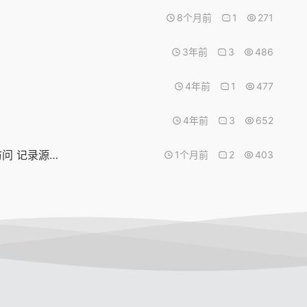
？
8个月前
1
271
3年前
3
486
4年前
1
477
4年前
3
652
一为（onenav）主题导航 – 导航条弹出 最近访问 记录源码添加教程
1个月前
2
403